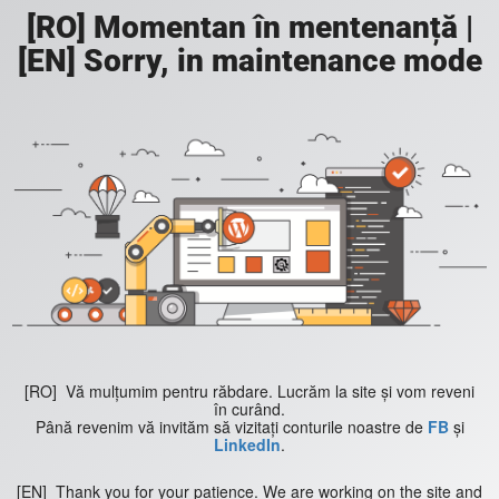
[RO] Momentan în mentenanță |
[EN] Sorry, in maintenance mode
[RO] Vă mulțumim pentru răbdare.
Lucrăm la site și vom reveni
în curând.
Până revenim vă invităm să vizitați conturile noastre de
FB
și
LinkedIn
.
[EN]
Thank you for your patience. We are working on the site and